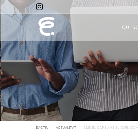
QUI S
Qui
Miss
Visi
EACTIU
ACTUALITAT
AMB EL CAP I AMB EL COR, CO