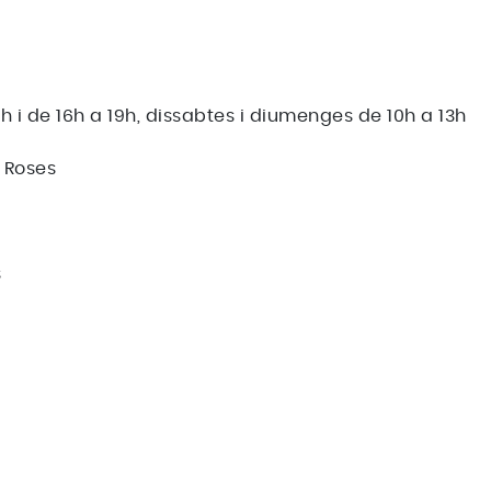
3h i de 16h a 19h, dissabtes i diumenges de 10h a 13h
 Roses
s