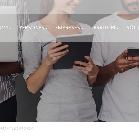
OM?
PERSONES
EMPRESES
TERRITORI
ACTU
 som?
FORMA'T!
SERVEIS A LES EMPRESES
LA COMARCA
ió
NECESSITES ORIENTACIÓ?
EMPRENEDORIA
OBSERVATORI
ó
BUSQUES FEINA?
NECESSITES PERSONAL?
DOCUMENTACIÓ ES
RECURSOS I CONSELLS
IGUALTAT I FEMINISME
PROGRAMES D'OCUPACIÓ I
DESENVOLUPAMENT LOCAL
MPREM A L'EMPORDÀ