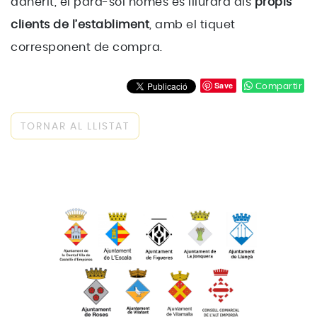
adherit, el para-sol només es lliurarà als
propis
clients de l’establiment
, amb el tiquet
corresponent de compra.
Save
Compartir
TORNAR AL LLISTAT