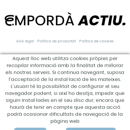
Avís legal
Política de privacitat
Política de cookies
Aquest lloc web utilitza cookies pròpies per
*Aquesta acció està
subvencionada pel Servei Públic
recopilar informació amb la finalitat de millorar
d'Ocupació de Catalunya en el
marc dels Programes de suport
els nostres serveis. Si continua navegant, suposa
al desenvolupament local.
l'acceptació de la instal·lació de les mateixes.
L'usuari té la possibilitat de configurar el seu
navegador podent, si així ho desitja, impedir que
siguin instal·lades en el seu disc dur, encara que
haurà de tenir en compte que aquesta acció
podrà ocasionar dificultats de navegació de la
pàgina web
MAPA WEB