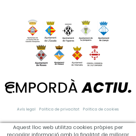
Avís legal
Política de privacitat
Política de cookies
Aquest lloc web utilitza cookies pròpies per
*Aquesta acció està
subvencionada pel Servei Públic
recopilar informació amb la finalitat de millorar