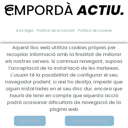
Avís legal
Política de privacitat
Política de cookies
Aquest lloc web utilitza cookies pròpies per
*Aquesta acció està
subvencionada pel Servei Públic
recopilar informació amb la finalitat de millorar
d'Ocupació de Catalunya en el
marc dels Programes de suport
els nostres serveis. Si continua navegant, suposa
al desenvolupament local.
l'acceptació de la instal·lació de les mateixes.
L'usuari té la possibilitat de configurar el seu
navegador podent, si així ho desitja, impedir que
siguin instal·lades en el seu disc dur, encara que
haurà de tenir en compte que aquesta acció
podrà ocasionar dificultats de navegació de la
pàgina web
MAPA WEB
Accepto
Com configurar