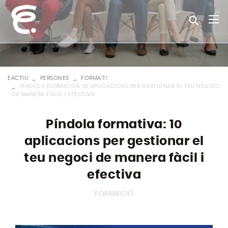
EACTIU
PERSONES
FORMA'T!
PÍNDOLA FORMATIVA: 10 APLICACIONS PER GESTIONAR EL TEU NEGOCI
DE MANERA FÀCIL I EFECTIVA
Píndola formativa: 10
aplicacions per gestionar el
teu negoci de manera fàcil i
efectiva
FORMACIÓ