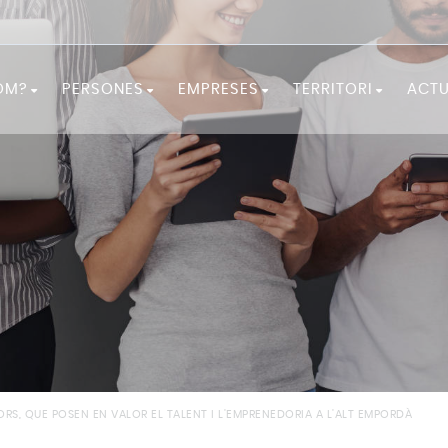
OM?
PERSONES
EMPRESES
TERRITORI
ACTU
 som?
FORMA'T!
SERVEIS A LES EMPRESES
LA COMARCA
ió
NECESSITES ORIENTACIÓ?
EMPRENEDORIA
OBSERVATORI
ó
BUSQUES FEINA?
NECESSITES PERSONAL?
DOCUMENTACIÓ ES
RECURSOS I CONSELLS
IGUALTAT I FEMINISME
PROGRAMES D'OCUPACIÓ I
DESENVOLUPAMENT LOCAL
RS, QUE POSEN EN VALOR EL TALENT I L'EMPRENEDORIA A L'ALT EMPORDÀ