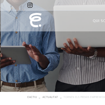
QUI S
Qui
Miss
Visi
EACTIU
ACTUALITAT
TORNEN ELS PREMIS EMPRENEDO