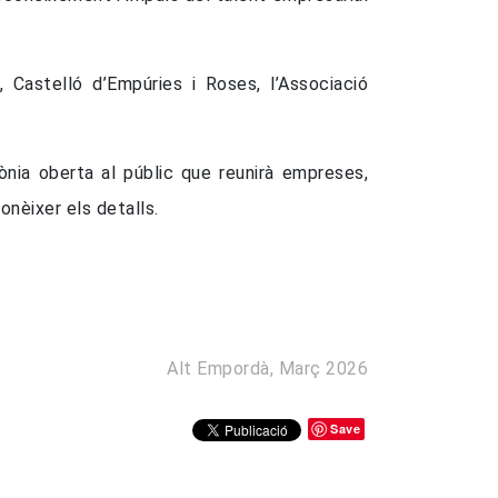
 Castelló d’Empúries i Roses, l’Associació
ònia oberta al públic que reunirà empreses,
nèixer els detalls.
Alt Empordà, Març 2026
Save