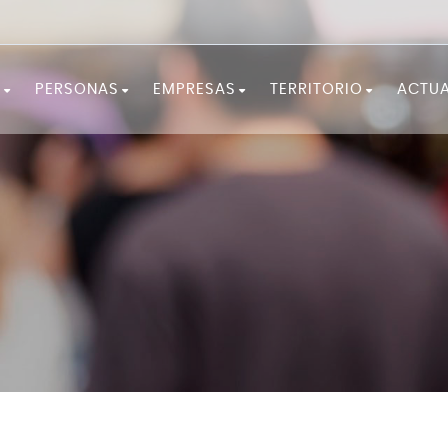
?
PERSONAS
EMPRESAS
TERRITORIO
ACTUA
¡FÓRMATE!
SERVICIOS A LAS EMPRESAS
LA COMARCA
¿NECESITAS ORIENTACIÓN?
EMPRENDIMIENTO
OBSERVATORIO
¿BUSCAS TRABAJO?
¿NECESITAS PERSONAL?
DOCUMENTACIÓN EST
RECURSOS Y CONSEJOS
IGUALDAD Y FEMINISMO
PROGRAMAS DE OCUPACIÓN Y
DESARROLLO LOCAL