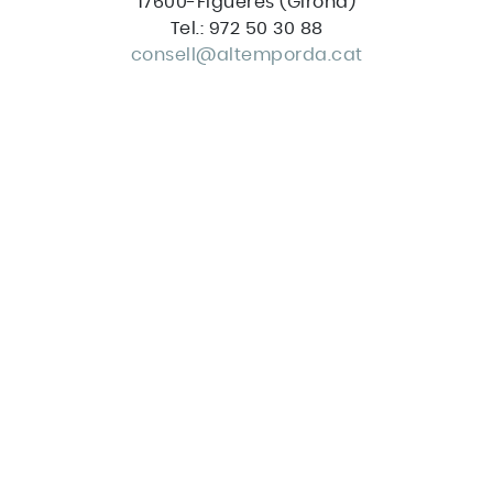
17600-Figueres (Girona)
Tel.: 972 50 30 88
consell@altemporda.cat