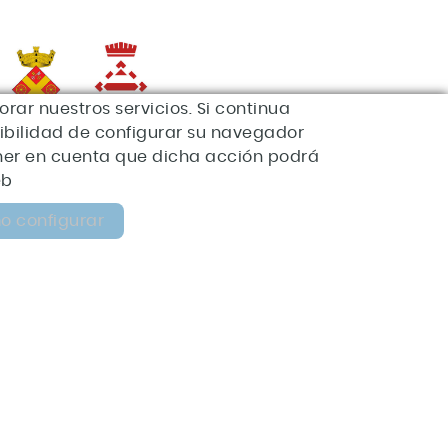
orar nuestros servicios. Si continua
sibilidad de configurar su navegador
ener en cuenta que dicha acción podrá
eb
*Esta acción está
subvencionada por el
 configurar
Servei Públic d'Ocupació
e Catalunya en el marco
de los Programas de
poyo al desarrollo local.