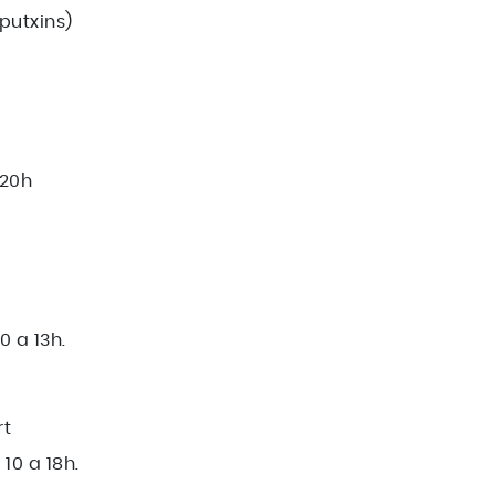
putxins)
 20h
0 a 13h.
rt
10 a 18h.