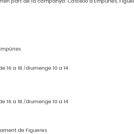
men part de la campanya: Castelló d'Empúries, Figuere
'Empúries
i de 16 a 18 /diumenge 10 a 14
i de 16 a 18 /diumenge 10 a 14
tament de Figueres