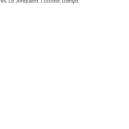
s, La Jonquera, L'Escala, Llançà,