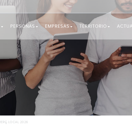
?
PERSONAS
EMPRESAS
TERRITORIO
ACTUA
¡FÓRMATE!
SERVICIOS A LAS EMPRESAS
LA COMARCA
¿NECESITAS ORIENTACIÓN?
EMPRENDIMIENTO
OBSERVATORIO
¿BUSCAS TRABAJO?
¿NECESITAS PERSONAL?
DOCUMENTACIÓN EST
RECURSOS Y CONSEJOS
IGUALDAD Y FEMINISMO
PROGRAMAS DE OCUPACIÓN Y
DESARROLLO LOCAL
ERÇ LOCAL 2026