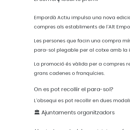
Empordà Actiu impulsa una nova edició
compres als establiments de l’Alt Empor
Les persones que facin una compra mín
para-sol plegable per al cotxe amb la 
La promoció és vàlida per a compres re
grans cadenes o franquícies.
On es pot recollir el para-sol?
L’obsequi es pot recollir en dues modali
🏛️ Ajuntaments organitzadors