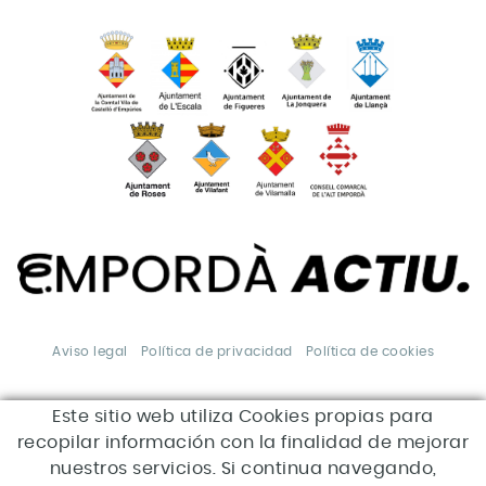
Aviso legal
Política de privacidad
Política de cookies
Este sitio web utiliza Cookies propias para
*Esta acción está
subvencionada por el Servei
recopilar información con la finalidad de mejorar
Públic d'Ocupació de Catalunya
en el marco de los Programas
nuestros servicios. Si continua navegando,
de apoyo al desarrollo local.