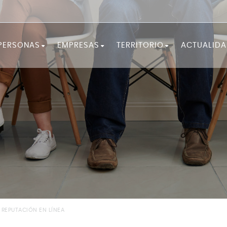
PERSONAS
EMPRESAS
TERRITORIO
ACTUALID
¡FÓRMATE!
SERVICIOS A LAS EMPRESAS
LA COMARCA
¿NECESITAS ORIENTACIÓN?
EMPRENDIMIENTO
OBSERVATORIO
¿BUSCAS TRABAJO?
¿NECESITAS PERSONAL?
DOCUMENTACIÓN ESTRATÉG
RECURSOS Y CONSEJOS
IGUALDAD Y FEMINISMO
PROGRAMAS DE OCUPACIÓN Y
DESARROLLO LOCAL
 REPUTACIÓN EN LÍNEA