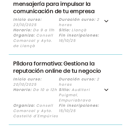
mensajería para impulsar la
comunicación de tu empresa
Inicio curso:
Duración curso:
2
23/10/2025
horas
Horario:
De 9 a 11h
Sitio:
Llançà
Organiza:
Consell
Fin inscripciones:
Comarcal y Ayto.
16/10/25
de Llançà
Píldora formativa: Gestiona la
reputación online de tu negocio
Inicio curso:
Duración curso:
2
20/10/2025
horas
Horario:
De 10 a 12h
Sitio:
Auditori
Puigmal,
Empuriabrava
Organiza:
Consell
Fin inscripciones:
Comarcal y Ayto.
15/10/25
Castelló d'Empúries