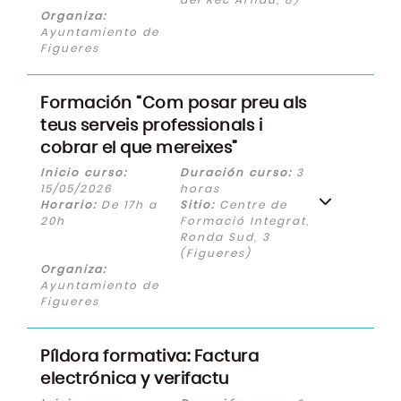
Organiza:
Ayuntamiento de
Figueres
Formación “Com posar preu als
teus serveis professionals i
cobrar el que mereixes”
Inicio curso:
Duración curso:
3
15/05/2026
horas
Horario:
De 17h a
Sitio:
Centre de
20h
Formació Integrat,
Ronda Sud, 3
(Figueres)
Organiza:
Ayuntamiento de
Figueres
Píldora formativa: Factura
electrónica y verifactu