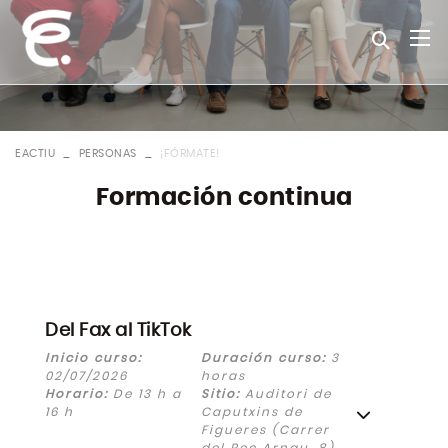
EACTIU
PERSONAS
¡FÓRMATE!
Formación continua
Del Fax al TikTok
Inicio curso:
Duración curso:
3
02/07/2026
horas
Horario:
De 13 h a
Sitio:
Auditori de
16 h
Caputxins de
Figueres (Carrer
del Rec Arnau, 8)