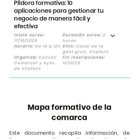
Píldora formativa: 10
aplicaciones para gestionar tu
negocio de manera fácil y
efectiva
Inicio curso:
Duración curso:
2
17/10/2025
horas
Horario:
De 10 a 12h
Sitio:
Casal de la
gent gran, Vilafant
Organiza:
Consell
Fin inscripciones:
Comarcal y Ayto.
10/10/25
de Vilafant
Mapa formativo de la
comarca
Este documento recopila información, de