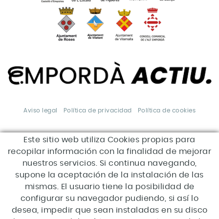
Aviso legal
Política de privacidad
Política de cookies
Este sitio web utiliza Cookies propias para
*Esta acción está
subvencionada por el Servei
recopilar información con la finalidad de mejorar
Públic d'Ocupació de Catalunya
en el marco de los Programas
nuestros servicios. Si continua navegando,
de apoyo al desarrollo local.
supone la aceptación de la instalación de las
mismas. El usuario tiene la posibilidad de
configurar su navegador pudiendo, si así lo
desea, impedir que sean instaladas en su disco